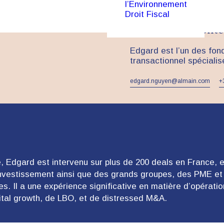
l’Environnement
M&A – Private eq
Droit Fiscal
Corporate - Cont
Edgard est l’un des fon
transactionnel spécialis
edgard.nguyen@almain.com
+
, Edgard est intervenu sur plus de 200 deals en France, et 
investissement ainsi que des grands groupes, des PME et 
s. Il a une expérience significative en matière d’opérati
pital growth, de LBO, et de distressed M&A.