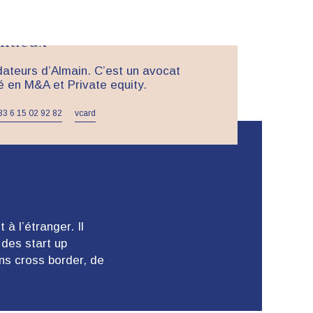
uity
entieux
dateurs d’Almain. C’est un avocat
é en M&A et Private equity.
33 6 15 02 92 82‬
vcard
à l’étranger. Il
des start up
ons cross border, de