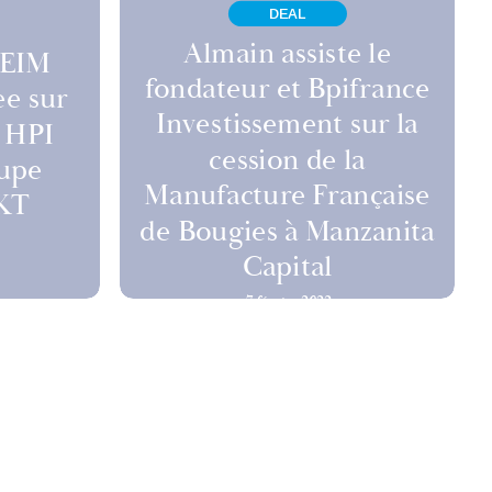
DEAL
Almain assiste le
 EIM
fondateur et Bpifrance
ee sur
Investissement sur la
e HPI
cession de la
oupe
Manufacture Française
TKT
de Bougies à Manzanita
Capital
7 février 2022