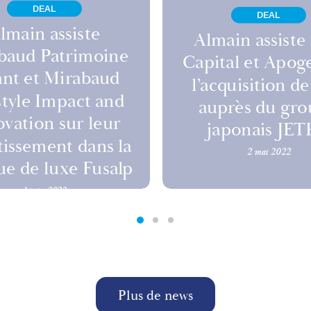
DEAL
DEAL
lmain assiste
Almain assiste
baud Patrimoine
Capital et Apog
ant et Mirabaud
l’acquisition d
style Impact and
auprès du gr
vation sur leur
japonais JE
tissement dans la
2 mai 2022
e de luxe Fusalp
1 juin 2022
Plus de news