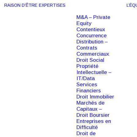
RAISON D’ÊTRE
EXPERTISES
L’ÉQ
M&A – Private
Equity
Contentieux
Concurrence
Distribution –
Contrats
Commerciaux
Droit Social
Propriété
Intellectuelle –
IT/Data
Services
Financiers
Droit Immobilier
Marchés de
Capitaux –
ASSOCIÉ
Droit Boursier
Entreprises en
Edgard Ng
Difficulté
Droit de