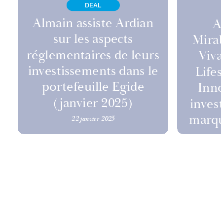
DEAL
Almain assiste Ardian
A
sur les aspects
Mira
réglementaires de leurs
Viv
investissements dans le
Life
portefeuille Egide
Inno
(janvier 2025)
inves
marqu
22 janvier 2025