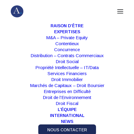
RAISON D’ÊTRE
EXPERTISES
M&A – Private Equity
Contentieux
DEAL
,
M&A – PRIVATE EQUITY
|
7
Concurrence
FÉVRIER 2022
Distribution – Contrats Commerciaux
Droit Social
Propriété Intellectuelle – IT/Data
Almain assiste le fondateur et
Services Financiers
Bpifrance Investissement sur la
Droit Immobilier
Marchés de Capitaux – Droit Boursier
cession de la Manufacture Française
Entreprises en Difficulté
de Bougies à Manzanita Capital
Droit de l’Environnement
Droit Fiscal
L’ÉQUIPE
Basée à Carnoux-en-Provence depuis sa
INTERNATIONAL
création en 2008, la Manufacture Française de
NEWS
Bougies est spécialisée dans la conception et
NOUS CONTACTER
la production de bougies parfumées sur-