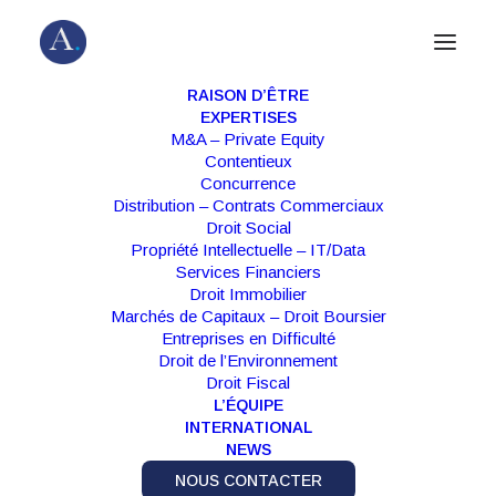
RAISON D’ÊTRE
EXPERTISES
M&A – Private Equity
Contentieux
POLITIQUE DE PROTECTION DES
Concurrence
DONNÉES À CARACTÈRE
Distribution – Contrats Commerciaux
Droit Social
PERSONNEL
Propriété Intellectuelle – IT/Data
Services Financiers
Droit Immobilier
Almain AARPI (ci-après « Almain » ou « nous »)
Marchés de Capitaux – Droit Boursier
Entreprises en Difficulté
prend très au sérieux le respect de la vie privée et la
Droit de l’Environnement
protection des Données à Caractère Personnel.
Droit Fiscal
L’ÉQUIPE
C’est la raison pour laquelle nous nous engageons,
INTERNATIONAL
NEWS
en tant que Responsable du Traitement, à mettre en
NOUS CONTACTER
œuvre des mesures adéquates pour assurer la