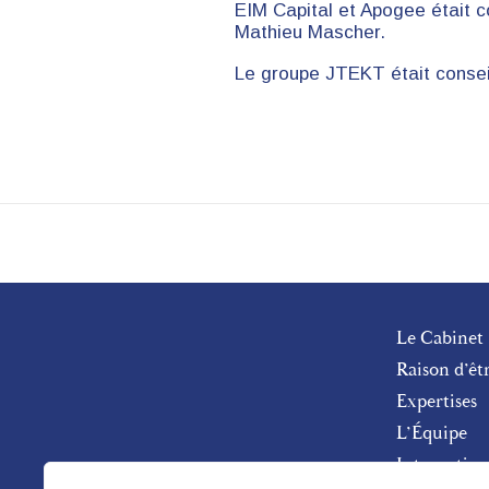
EIM Capital et Apogee était 
Mathieu Mascher.
Le groupe JTEKT était conseil
Le Cabinet
Raison d’êt
Expertises
L’Équipe
Internation