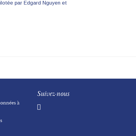
pilotée par Edgard Nguyen et
Suivez-nous
données à
s