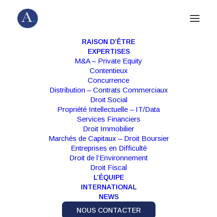
RAISON D’ÊTRE
EXPERTISES
M&A – Private Equity
Contentieux
PROPRIÉTÉ INTELLECTUELLE – IT /
Concurrence
DATA
,
PUBLICATION
|
20 JUIN 2022
Distribution – Contrats Commerciaux
Droit Social
Propriété Intellectuelle – IT/Data
Le Royaume-Uni adopte ses clauses
Services Financiers
contractuelles types, Expertise
Droit Immobilier
Marchés de Capitaux – Droit Boursier
Droit, Technologies & Prospectives
Entreprises en Difficulté
Droit de l’Environnement
Droit Fiscal
L’ÉQUIPE
Read
INTERNATIONAL
NEWS
NOUS CONTACTER