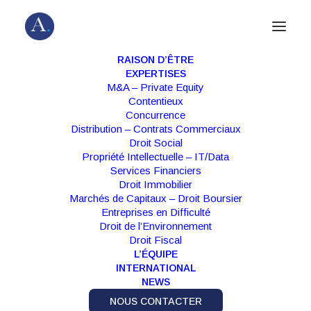
RAISON D’ÊTRE
EXPERTISES
M&A – Private Equity
Contentieux
PROPRIÉTÉ INTELLECTUELLE – IT /
Concurrence
DATA
,
PUBLICATION
|
20 JUILLET
Distribution – Contrats Commerciaux
2018
Droit Social
Propriété Intellectuelle – IT/Data
Services Financiers
Le Cloud Act: Origines et
Droit Immobilier
Conséquences », Expertise des
Marchés de Capitaux – Droit Boursier
Entreprises en Difficulté
Systèmes d’Information
Droit de l’Environnement
Droit Fiscal
L’ÉQUIPE
INTERNATIONAL
Read
NEWS
NOUS CONTACTER