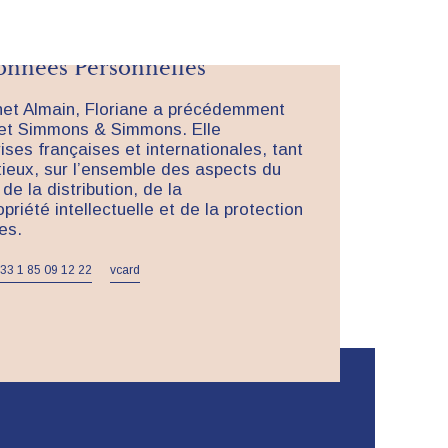
tribution – Propriété
Données Personnelles
net Almain, Floriane a précédemment
net Simmons & Simmons. Elle
ses françaises et internationales, tant
tieux, sur l’ensemble des aspects du
de la distribution, de la
riété intellectuelle et de la protection
es.
33 1 85 09 12 22
vcard