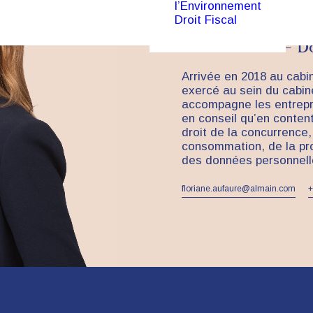
l’Environnement
Droit Fiscal
Concurrence – Dis
intellectuelle – 
Arrivée en 2018 au cabi
exercé au sein du cabi
accompagne les entrepri
en conseil qu’en conten
droit de la concurrence, 
consommation, de la prop
des données personnell
floriane.aufaure@almain.com
+