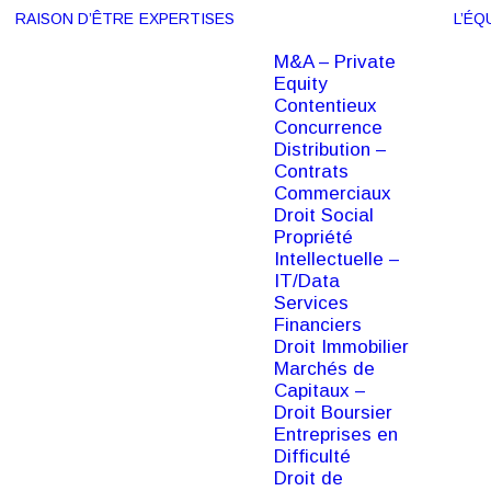
RAISON D’ÊTRE
EXPERTISES
L’ÉQ
M&A – Private
Equity
Contentieux
Concurrence
Distribution –
Contrats
Commerciaux
Droit Social
Propriété
Intellectuelle –
IT/Data
Services
Financiers
Droit Immobilier
Marchés de
Capitaux –
Droit Boursier
COLLABORATRICE
Entreprises en
Difficulté
Floriane A
Droit de