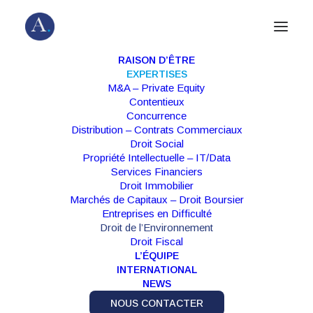
RAISON D’ÊTRE
EXPERTISES
M&A – Private Equity
Contentieux
Droit de l'Environnement
Concurrence
Distribution – Contrats Commerciaux
Droit Social
Accompagner le développement de votre
Propriété Intellectuelle – IT/Data
Services Financiers
activité dans le cadre réglementaire
Droit Immobilier
évolutif et contraignant du droit de
Marchés de Capitaux – Droit Boursier
l’environnement
Entreprises en Difficulté
Droit de l’Environnement
Droit Fiscal
L’ÉQUIPE
INTERNATIONAL
NEWS
NOUS CONTACTER