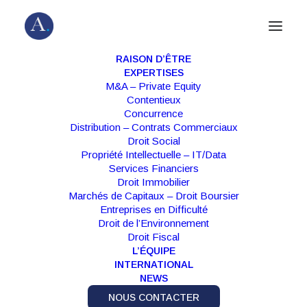
RAISON D’ÊTRE
EXPERTISES
M&A – Private Equity
Contentieux
Concurrence
Distribution – Contrats Commerciaux
Droit Social
Propriété Intellectuelle – IT/Data
Services Financiers
Droit Immobilier
Marchés de Capitaux – Droit Boursier
Entreprises en Difficulté
Droit de l’Environnement
Droit Fiscal
L’ÉQUIPE
"
Almain se distingue par la qualité et la
INTERNATIONAL
NEWS
technicité d'avocats issus des plus grandes
firmes, une agilité supérieure, et des associés
NOUS CONTACTER