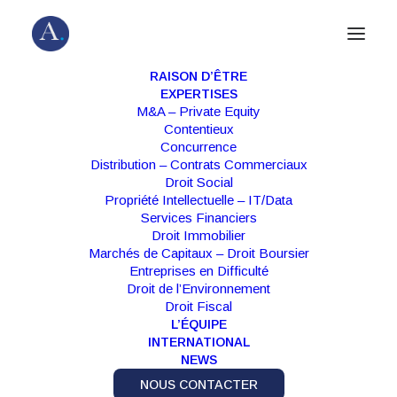
RAISON D’ÊTRE
EXPERTISES
M&A – Private Equity
Contentieux
Concurrence
Distribution – Contrats Commerciaux
Droit Social
Propriété Intellectuelle – IT/Data
Services Financiers
Droit Immobilier
Marchés de Capitaux – Droit Boursier
Entreprises en Difficulté
Droit de l’Environnement
Droit Fiscal
L’ÉQUIPE
"
Almain se distingue par la qualité et la
INTERNATIONAL
NEWS
technicité d'avocats issus des plus grandes
firmes, une agilité supérieure, et des associés
NOUS CONTACTER