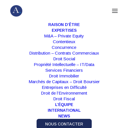
RAISON D’ÊTRE
EXPERTISES
M&A – Private Equity
Contentieux
Concurrence
Distribution – Contrats Commerciaux
Droit Social
Propriété Intellectuelle – IT/Data
Services Financiers
Droit Immobilier
Marchés de Capitaux – Droit Boursier
Entreprises en Difficulté
Droit de l’Environnement
Droit Fiscal
L’ÉQUIPE
"
Almain se distingue par la qualité et la
INTERNATIONAL
NEWS
technicité d'avocats issus des plus grandes
firmes, une agilité supérieure, et des associés
NOUS CONTACTER