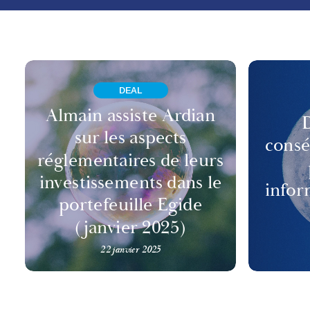
DEAL
Almain assiste Ardian
D
sur les aspects
consé
réglementaires de leurs
investissements dans le
infor
portefeuille Egide
(janvier 2025)
22 janvier 2025