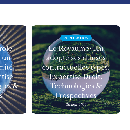
PUBLICATION
rôle
Le Royaume-Uni
 un
adopte ses clauses
mité
contractuelles types,
rtise
Expertise Droit,
gies &
Technologies &
s
Prospectives
20 juin 2022