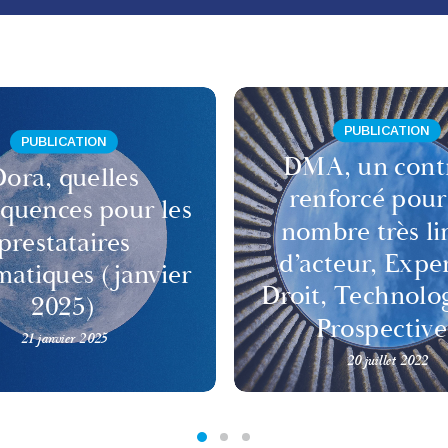
PUBLICATION
PUBLICATION
DMA, un cont
ora, quelles
renforcé pour
quences pour les
nombre très li
prestataires
d’acteur, Expe
matiques (janvier
Droit, Technolo
2025)
Prospective
21 janvier 2025
20 juillet 2022